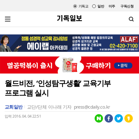
기독교
일반
미주
구독신청
월드비전, ‘인성탐구생활’ 교육기부
프로그램 실시
교회일반
교단/단체
이나래 기자
press@cdaily.co.kr
입력 2016. 04. 04 22:51