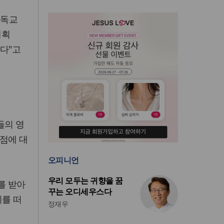
기독교
계획
한다"고
들의 영
쟁점에 대
오피니언
우리 모두는 귀향을 꿈
를 받아
꾸는 오디세우스다
회를 떠
정재우