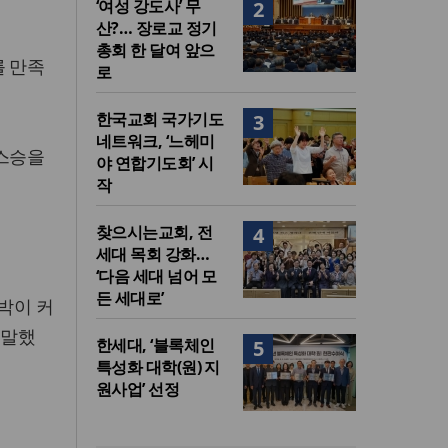
‘여성 강도사’ 무
2
산?… 장로교 정기
총회 한 달여 앞으
를 만족
로
한국교회 국가기도
3
네트워크, ‘느헤미
 스승을
야 연합기도회’ 시
작
찾으시는교회, 전
4
세대 목회 강화…
‘다음 세대 넘어 모
든 세대로’
박이 커
 말했
한세대, ‘블록체인
5
특성화 대학(원) 지
원사업’ 선정