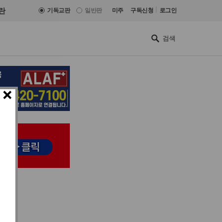
|
란
기독교판
일반판
미주
구독신청
로그인
×