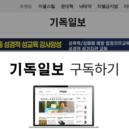
미셸스틸
윤대혁
낙태약
차별금지법
이
트랜딩
교회일반
입력 2016. 02. 21 15:17