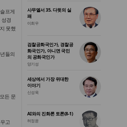
사무엘서 35. 다윗의 실
"슬프게
패
은 성경
이희우
지 못했
검찰공화국인가, 경찰공
화국인가, 아니면 국민
청년들의
의 공화국인가
양기성
세상에서 가장 위대한
이야기
신성욱
모든 문
AI와의 진화론 토론(8-1)
허정윤
세우고