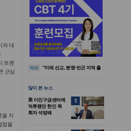
O이자 대
[최원호 목사의 영혼의 양식 63]
t
말씀은 같은데 왜 열매는 다를
美 이민구금센터에 억류됐던
까?
한인 목회자 석방돼
우크라 선교사 3부자의 헌신
가지 트렌
속보
“미사일 속에서도 복음은 전해
“미래 선교, 분쟁·빈곤 지역 출
큰 근심
진다”
신이 주도”
인도 마하라슈트라주 개종 금
지법 시행… 기독교계 강력 반
[최원호 목사의 영혼의 양식 63]
많이 본 뉴스
발
말씀은 같은데 왜 열매는 다를
美 이민구금센터에 억류됐던
까?
한인 목회자 석방돼
美 이민구금센터에
1
억류됐던 한인 목
회자 석방돼
혼을 지
타협점을