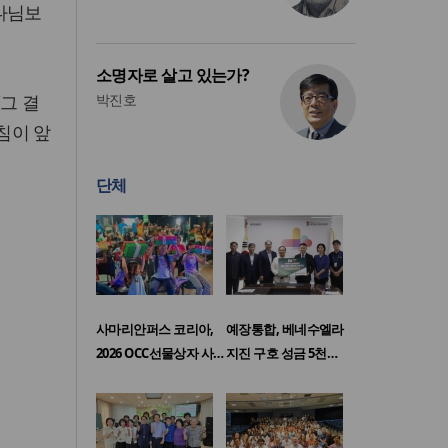
나님보
소명자로 살고 있는가?
그 결
박진호
침이 앞
단체
사마리안퍼스 코리아,
예장통합, 베네수엘라
2026 OCC선물상자 사…
지진 구호 성금 5천…