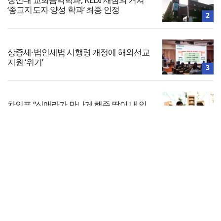
‘종교지도자 양성 학과’ 최종 인정
2
상증세·법인세법 시행령 개정에 해외선교
지원 ‘위기’
3
차인표 “신애라가 만나게 해준 딸이 내 인
생을 바꿔”
4
전체보기
기감 이대위, 감신대 도서관에 퀴어서적
‘별도 부스’ 마련 조치
교회일반
5
교회
교회언론
회사소개
개인정보처리방침
PC버전