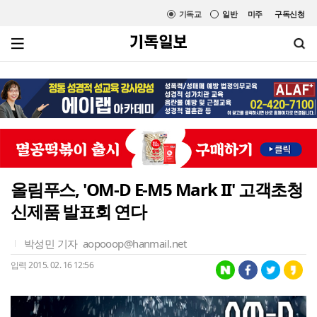
기독교
일반
미주
구독신청
올림푸스, 'OM-D E-M5 Mark II' 고객초청
신제품 발표회 연다
박성민 기자
aopooop@hanmail.net
입력 2015. 02. 16 12:56