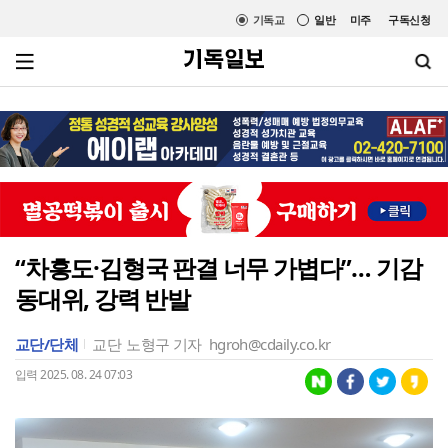
기독교
일반
미주
구독신청
“차흥도·김형국 판결 너무 가볍다”… 기감
동대위, 강력 반발
교단/단체
교단
노형구 기자
hgroh@cdaily.co.kr
입력 2025. 08. 24 07:03