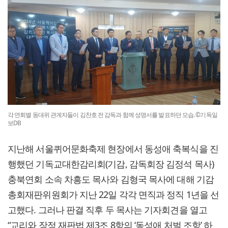
각 연회별 동대위 관계자들이 김찬호 전 감독과 함께 성명서를 발표하던 모습. ©기독일
보DB
지난해 서울퀴어문화축제 현장에서 동성애 축복식을 진
행했던 기독교대한감리회(기감, 감독회장 김정석 목사)
충북연회 소속 차흥도 목사와 김형국 목사에 대해 기감
총회재판위원회가 지난 22일 각각 면직과 정직 1년을 선
고했다. 그러나 판결 직후 두 목사는 기자회견을 열고
“교리와 장정 재판법 제3조 8항의 ‘동성애 처벌 조항’ 하