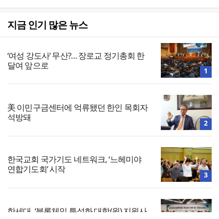
지금 인기 많은 뉴스
‘여성 강도사’ 무산?… 장로교 정기총회 한
달여 앞으로
1
美 이민구금센터에 억류됐던 한인 목회자
석방돼
2
한국교회 국가기도 네트워크, ‘느헤미야
연합기도회’ 시작
3
한세대, ‘블록체인 특성화 대학(원) 지원사