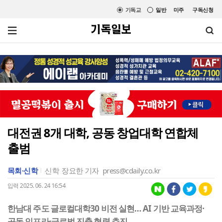
기독교
일반
미주
구독신청
대전권 8개 대학, 공동 창업대학 연합체
출범
목회·신학
신학
장요한 기자
press@cdaily.co.kr
입력 2025. 06. 24 16:54
한남대 주도 글로컬대학30 비전 실현… AI 기반 교육과정·
공동 인프라·글로벌 진출 협력 추진