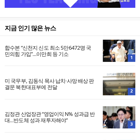
지금 인기 많은 뉴스
합수본 “신천지 신도 최소 5만6472명 국
민의힘 가입”…이만희 등 기소
1
미 국무부, 김동식 목사 납치·사망 배상 판
결문 북한대표부에 전달
2
김정관 산업장관 “영업이익 N% 성과급 반
대…반도체 성과 재투자해야”
3