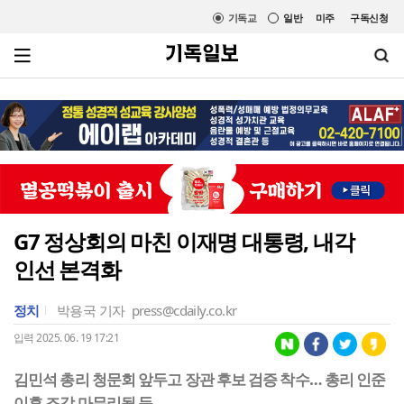
기독교
일반
미주
구독신청
G7 정상회의 마친 이재명 대통령, 내각
인선 본격화
정치
박용국 기자
press@cdaily.co.kr
입력 2025. 06. 19 17:21
김민석 총리 청문회 앞두고 장관 후보 검증 착수… 총리 인준
이후 조각 마무리될 듯