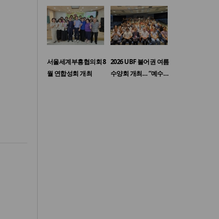
서울세계부흥협의회 8
2026 UBF 불어권 여름
월 연합성회 개최
수양회 개최… “예수…