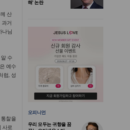
해' 논란
께 산
히 과거
 하나님
 알 수
남은 예수
럼, 성
오피니언
 통찰을
우리 모두는 귀향을 꿈
에 사로