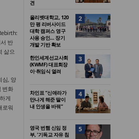
견
올리벳대학교, 120
2
만 평 리버사이드
대학 캠퍼스 영구
irth:
사용 승인… 장기
에서 반
개발 기반 확보
적 삶으
한인세계선교사회
3
(KWMF) 대표회장
이·취임식 열려
심, 양
적 변화
차인표 “신애라가
4
료하게
만나게 해준 딸이
내 인생을 바꿔”
 새로워
영국 번햄 신임 정
5
부, '기독교 자유 침