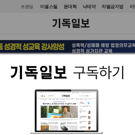
미셸스틸
윤대혁
낙태약
차별금지법
이
트랜딩
문화
도서
입력 2025. 04. 21 15:39