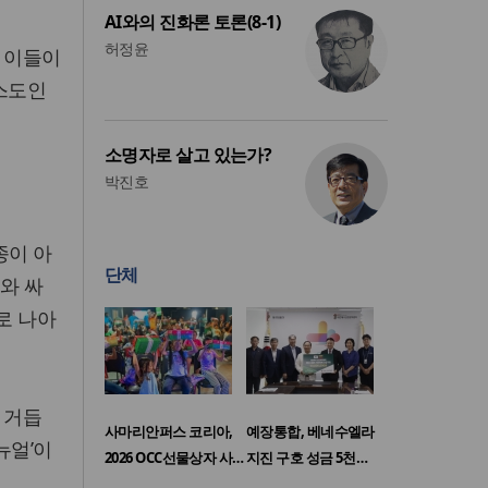
AI와의 진화론 토론(8-1)
허정윤
은 이들이
리스도인
소명자로 살고 있는가?
박진호
종이 아
단체
와 싸
로 나아
 거듭
사마리안퍼스 코리아,
예장통합, 베네수엘라
뉴얼’이
2026 OCC선물상자 사…
지진 구호 성금 5천…