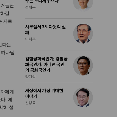
꾸는 오디세우스다
 거듭난
정재우
 하길
는 자로
사무엘서 35. 다윗의 실
패
이희우
어진다는
 하나님
검찰공화국인가, 경찰공
화국인가, 아니면 국민
의 공화국인가
양기성
세상에서 가장 위대한
난 자에게
이야기
다. 예
신성욱
력히 설