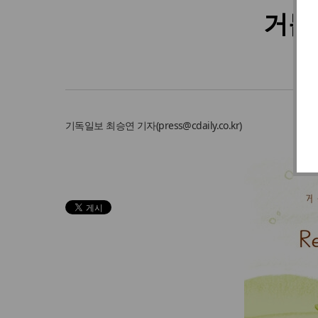
거듭
기독일보
최승연 기자
(
press@cdaily.co.kr
)