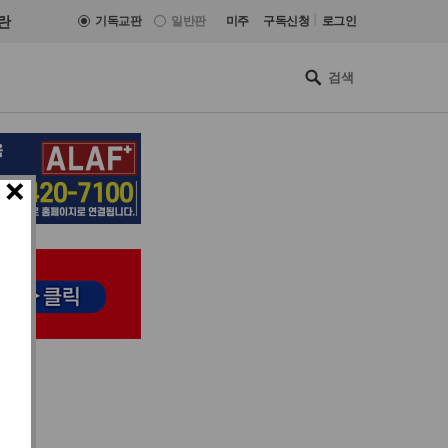
|
란
기독교판
일반판
미주
구독신청
로그인
×