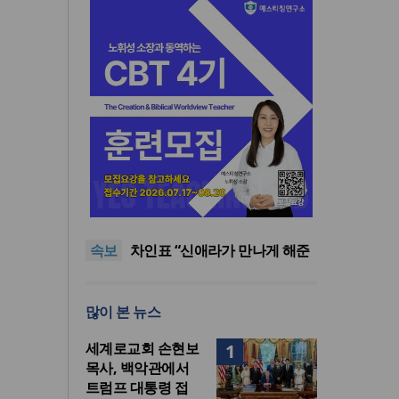
올리벳대학교, 120만 평 리버사
이드 대학 캠퍼스 영구 사용 승
세계로교회 손현보 목사, 백악
인… 장기 개발 기반 확보
관에서 트럼프 대통령 접견
한인세계선교사회(KWMF) 대
속보
표회장 이·취임식 열려
차인표 “신애라가 만나게 해준
딸이 내 인생을 바꿔”
상증세·법인세법 시행령 개정
에 해외선교 지원 ‘위기’
올리벳대학교, 120만 평 리버사
많이 본 뉴스
이드 대학 캠퍼스 영구 사용 승
세계로교회 손현보 목사, 백악
인… 장기 개발 기반 확보
관에서 트럼프 대통령 접견
세계로교회 손현보
1
목사, 백악관에서
트럼프 대통령 접