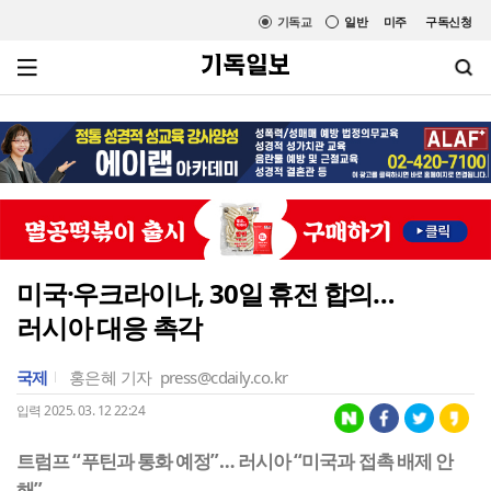
기독교
일반
미주
구독신청
미국·우크라이나, 30일 휴전 합의…
러시아 대응 촉각
국제
홍은혜 기자
press@cdaily.co.kr
입력 2025. 03. 12 22:24
트럼프 “푸틴과 통화 예정”… 러시아 “미국과 접촉 배제 안
해”