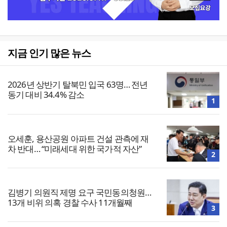
지금 인기 많은 뉴스
2026년 상반기 탈북민 입국 63명… 전년
동기 대비 34.4% 감소
1
오세훈, 용산공원 아파트 건설 관측에 재
차 반대… “미래세대 위한 국가적 자산”
2
김병기 의원직 제명 요구 국민동의청원…
13개 비위 의혹 경찰 수사 11개월째
3