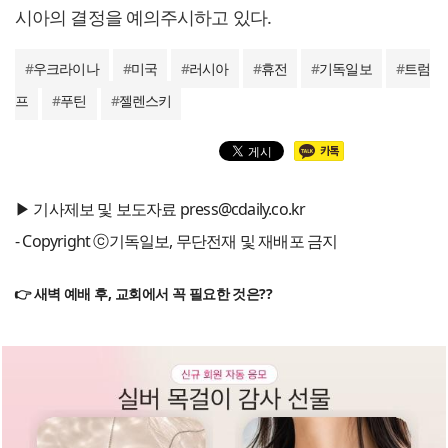
시아의 결정을 예의주시하고 있다.
#
우크라이나
#
미국
#
러시아
#
휴전
#
기독일보
#
트럼
프
#
푸틴
#
젤렌스키
▶ 기사제보 및 보도자료 press@cdaily.co.kr
- Copyright ⓒ기독일보, 무단전재 및 재배포 금지
👉 새벽 예배 후, 교회에서 꼭 필요한 것은??