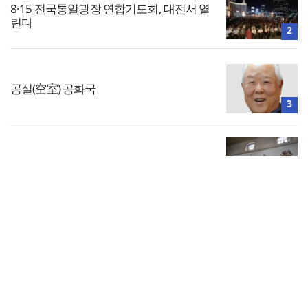
8·15 전국통일광장 연합기도회, 대전서 열
린다
2
공실(空室) 공화국
3
브리스길라 부부의 신앙(2)
4
전체보기
[신간] 그리스도의 명품 신부 되기
교회일반
5
교회
교회언론
회사소개
개인정보처리방침
PC버전