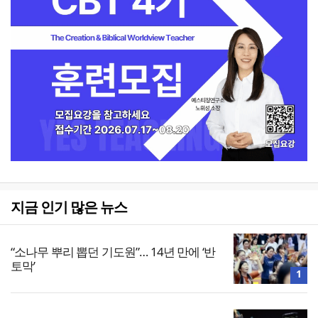
지금 인기 많은 뉴스
“소나무 뿌리 뽑던 기도원”… 14년 만에 ‘반
토막’
1