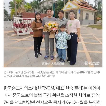
감옥에서 풀려난 선샤오춘 목사(꽃을 든 사람)가 아내(왼쪽)와 아들 부부(오른쪽 남녀)
및 손자(앞쪽)에게 둘러싸여 있다. ©한국VOM
한국순교자의소리(한국VOM, 대표 현숙 폴리)는 미얀마
에서 중국으로의 불법 국경 횡단을 조직한 혐의로 징역
7년을 선고받았던 선샤오춘 목사가 6년 3개월을 복역한