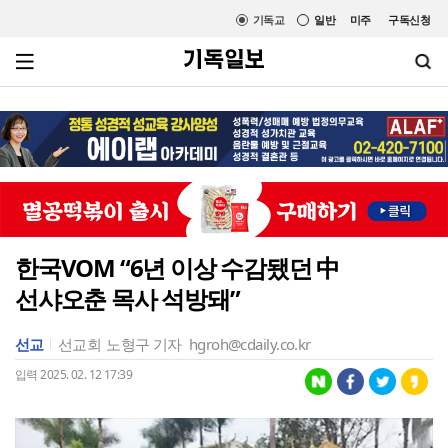
기독교
일반
미주
구독신청
한국VOM “6년 이상 수감됐던 中
선샤오춘 목사 석방돼”
선교
선교회
노형구 기자
hgroh@cdaily.co.kr
입력 2025. 02. 12 17:39