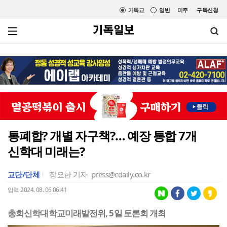
기독교
일반
미주
구독신청
통폐합? 개별 자구책?… 예장 통합 7개
신학대 미래는?
교단/단체
장요한 기자
press@cdaily.co.kr
입력 2024. 08. 06 06:41
총회신학대학교미래발전위, 5일 토론회 개최