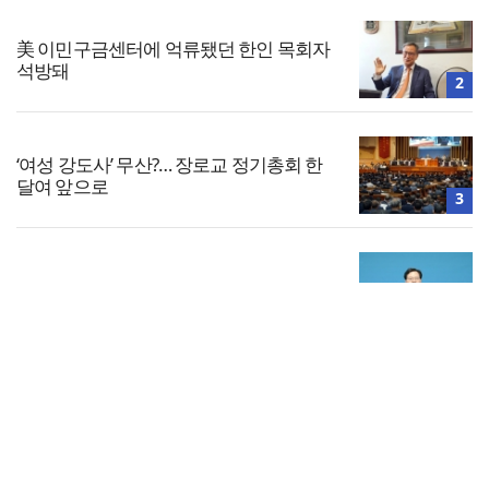
美 이민구금센터에 억류됐던 한인 목회자
석방돼
2
‘여성 강도사’ 무산?… 장로교 정기총회 한
달여 앞으로
3
대한민국 경찰을 품는 기도와 선교의 현장
4
전체보기
한국교회 국가기도 네트워크, ‘느헤미야
연합기도회’ 시작
교회일반
5
교회