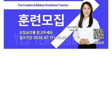
지금 인기 많은 뉴스
전체보기
[독자투고] 폭염 속 90세 노점 할머니 “나
중에 물건 사드릴게요”
교회일반
1
교회
교회언론
회사소개
개인정보처리방침
PC버전