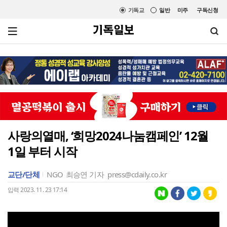
기독교
일반
미주
구독신청
사랑의열매, ‘희망2024나눔캠페인’ 12월
1일 부터 시작
교단/단체
NGO
최승연 기자
press@cdaily.co.kr
입력 2023. 11. 23 17:14