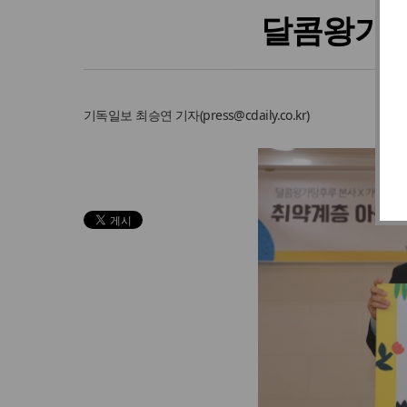
달콤왕가탕
기독일보
최승연 기자
(
press@cdaily.co.kr
)