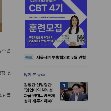
“한국 복음의 시작에는 미국보
다 먼저 일본이 있었습니다”
“기도로 시작한 스틸 美 대사,
청소년
한미동맹의 가교 되어주길”
한기연 “전쟁을 부르는 정책을
속보
중단하라”
서울세계부흥협의회 8월 연합
성회 개최
민족복음화운동본부·한국장로
회총연합회, 2027 대성회 위해
“한국 복음의 시작에는 미국보
점, 협
많이 본 뉴스
협력
다 먼저 일본이 있었습니다”
“기도로 시작한 스틸 美 대사,
한미동맹의 가교 되어주길”
김정관 산업장관
1
“영업이익 N% 성
청소년들
과급 반대…반도체
성과 재투자해야”