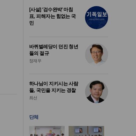
[사설] ‘검수완박’ 마침
표, 피해자는 힘없는 국
민
바퀴벌레당이 던진 청년
들의 절규
정재우
하나님이 지키시는 사람
들, 국민을 지키는 경찰
최선
단체