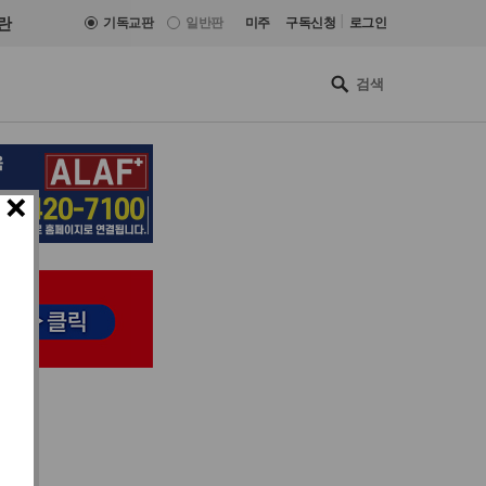
|
란
기독교판
일반판
미주
구독신청
로그인
×