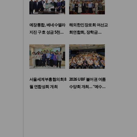
예장통합, 베네수엘라
해외한인장로회 여선교
지진 구호 성금 5천…
회연합회, 장학금 …
서울세계부흥협의회 8
2026 UBF 불어권 여름
월 연합성회 개최
수양회 개최… “예수…