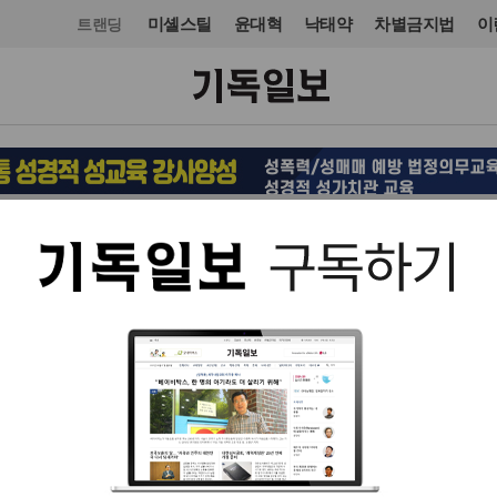
미셸스틸
윤대혁
낙태약
차별금지법
이
트랜딩
교단/단체
NGO
입력 2023. 11. 22 17:06