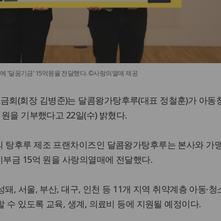
'달꿈기금' 15억원을 전달했다. ©사랑의열매 제공
회(회장 김병준)는 달콤왕가탕후루(대표 정철훈)가 아동
 원을 기부했다고 22일(수) 밝혔다.
의 탕후루 제조 프랜차이즈인 달콤왕가탕후루는 본사와 가맹
기부금 15억 원을 사랑의열매에 전달했다.
돼, 서울, 부산, 대구, 인천 등 11개 지역 취약계층 아동·
 수 있도록 교육, 생계, 의료비 등에 지원될 예정이다.