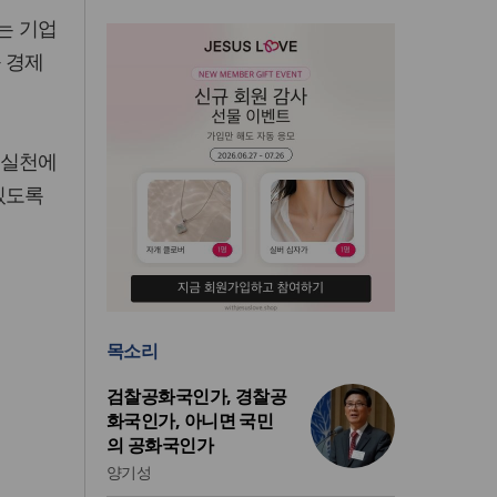
는 기업
 경제
눔실천에
있도록
목소리
검찰공화국인가, 경찰공
화국인가, 아니면 국민
의 공화국인가
양기성