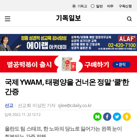
기독교
일반
미주
구독신청
국제 YWAM, 태평양을 건너온 정말 ‘쿨’한
간증
선교
선교회
이상진 기자
sjlee@cdaily.co.kr
입력 2022. 11. 22 12:12
올란도 팀 스태프, 한 노파의 당뇨로 잃어가는 왼쪽 눈이
회복되는 간증 전해