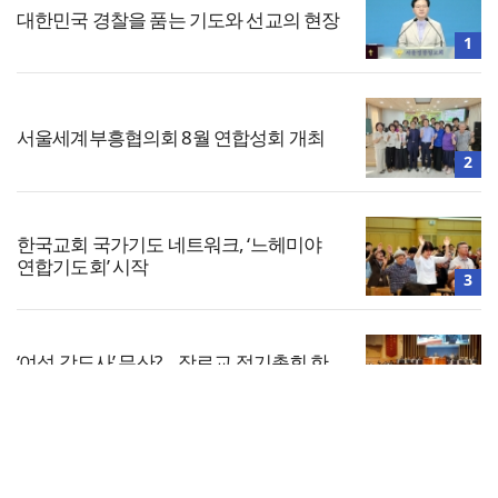
대한민국 경찰을 품는 기도와 선교의 현장
1
서울세계부흥협의회 8월 연합성회 개최
2
한국교회 국가기도 네트워크, ‘느헤미야
연합기도회’ 시작
3
‘여성 강도사’ 무산?… 장로교 정기총회 한
달여 앞으로
4
전체보기
미주 OC대각성 새벽기도회, 8월 19일까지