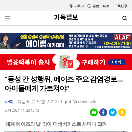
기독교
일반
미주
구독신청
“동성 간 성행위, 에이즈 주요 감염경로…
아이들에게 가르쳐야”
사회
식품·의료
노형구 기자
hgroh@cdaily.co.kr
입력 2021. 11. 23 15:13
‘세계 에이즈의 날’ 맞아 디셈버퍼스트 세미나 열려