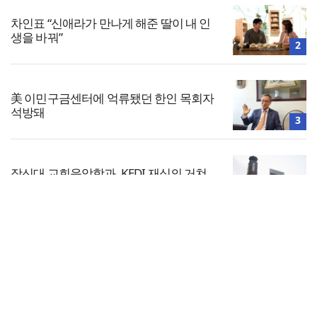
차인표 “신애라가 만나게 해준 딸이 내 인
생을 바꿔”
2
美 이민구금센터에 억류됐던 한인 목회자
석방돼
3
장신대 교회음악학과, KEDI 재심의 거쳐
‘종교지도자 양성 학과’ 최종 인정
4
전체보기
<8월, 작가들의 말말말>
교회일반
5
교회