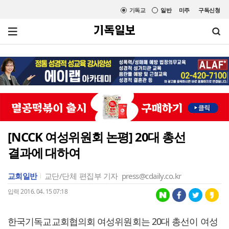
기독교
일반
미주
구독신청
[NCCK 여성위원회 논평] 20대 총선
결과에 대하여
교회일반
교단/단체
편집부 기자
press@cdaily.co.kr
입력 2016. 04. 15 07:18
한국기독교교회협의회 여성위원회는 20대 총선이 여성