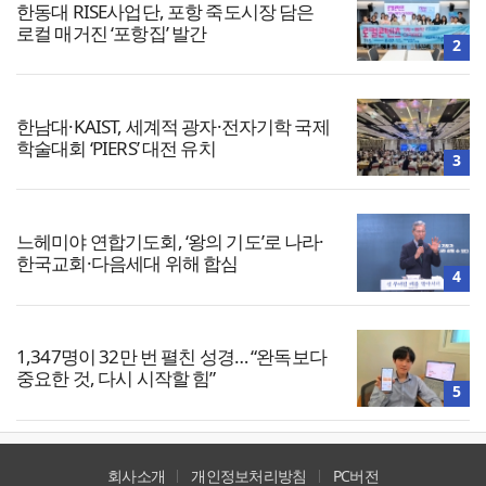
한동대 RISE사업단, 포항 죽도시장 담은
로컬 매거진 ‘포항집’ 발간
2
한남대·KAIST, 세계적 광자·전자기학 국제
학술대회 ‘PIERS’ 대전 유치
3
느헤미야 연합기도회, ‘왕의 기도’로 나라·
한국교회·다음세대 위해 합심
4
1,347명이 32만 번 펼친 성경… “완독보다
중요한 것, 다시 시작할 힘”
5
회사소개
개인정보처리방침
PC버전