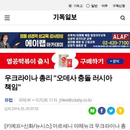
기독교
일반
미주
구독신청
우크라이나 총리 "오데사 충돌 러시아
책임"
유럽
국제부 = 이지희 기자
jhlee@cdaily.co.kr
입력 2014. 05. 05 07:35
[키예프=신화/뉴시스] 아르세니 야체뉴크 우크라이나 총