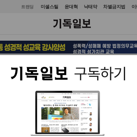
미셸스틸
윤대혁
낙태약
차별금지법
이
트랜딩
사건·사고
사건·사고
입력 2014. 04. 29 09:26