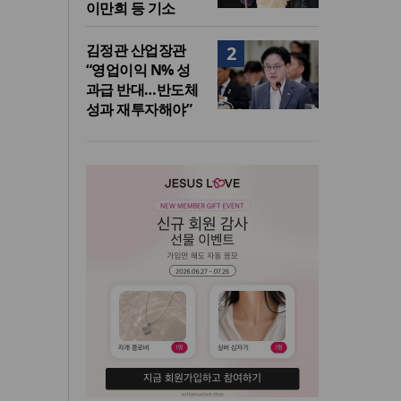
이만희 등 기소
김정관 산업장관
2
“영업이익 N% 성
과급 반대…반도체
성과 재투자해야”