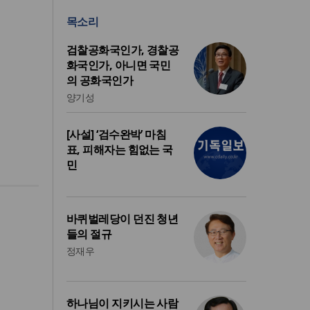
목소리
검찰공화국인가, 경찰공
화국인가, 아니면 국민
의 공화국인가
양기성
[사설] ‘검수완박’ 마침
표, 피해자는 힘없는 국
민
바퀴벌레당이 던진 청년
들의 절규
정재우
하나님이 지키시는 사람