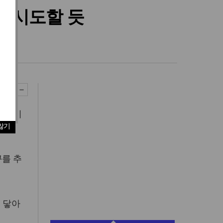
렵 시도할 듯
잠수장비
않기
.
구를 추
 닿아