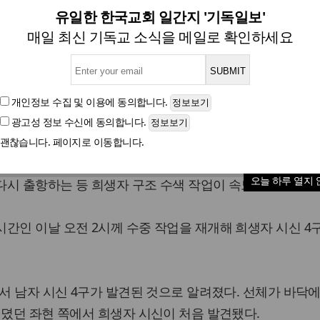
사] '다이빙벨 재투입' 정오 무
유일한 한국교회 일간지 '기독일보'
매일 최신 기독교 소식을 메일로 확인하세요
희생자 시신 4구 추가 수습…실종자 109명
개인정보 수집 및 이용
에 동의합니다.
광고성 정보 수신
에 동의합니다.
글자크기
괜찮습니다. 페이지로 이동합니다.
29일 이틀째 내리던 비가 그치고 파도가 잔잔해지면서 수중 
오늘 하루 열지 
시 출항하는 등 희생자 구조 수색 작업이 속도를 내고 있다
간인 이날 오전 2시께 수중 작업을 재개해 희생자 시신 4
에서 남자 시신 4구가 발견된 것으로 알려졌다. 선체가 바닥에
더뎠던 좌현 쪽에서 희생자 시신이 처음 발견됐다.