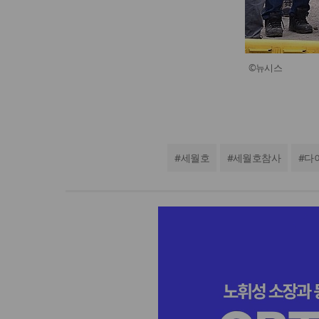
©뉴시스
#
세월호
#
세월호참사
#
다