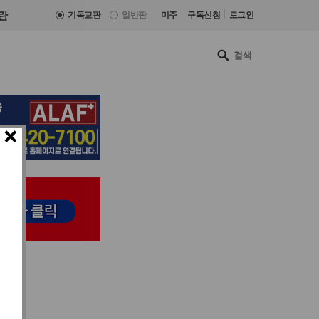
|
란
기독교판
일반판
미주
구독신청
로그인
×