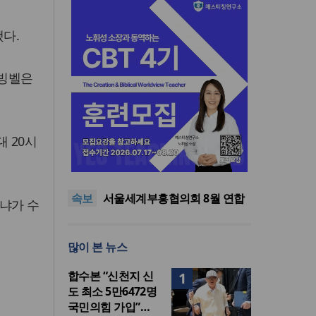
됐다.
이빙벨은
 20시
“한국 복음의 시작에는 미국보
다 먼저 일본이 있었습니다”
“기도로 시작한 스틸 美 대사,
한미동맹의 가교 되어주길”
한기연 “전쟁을 부르는 정책을
속보
중단하라”
서울세계부흥협의회 8월 연합
냐가 수
성회 개최
민족복음화운동본부·한국장로
회총연합회, 2027 대성회 위해
“한국 복음의 시작에는 미국보
많이 본 뉴스
협력
다 먼저 일본이 있었습니다”
“기도로 시작한 스틸 美 대사,
한미동맹의 가교 되어주길”
합수본 “신천지 신
1
도 최소 5만6472명
국민의힘 가입”…