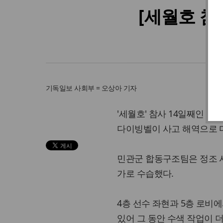
[세월호 참
기독일보
사회부 = 오상아 기자
'세월호' 참사 14일째인 
다이빙벨이 사고 해역으로 다
민관군 합동구조팀은 정조 시
가로 수습했다.
4층 선수 좌현과 5층 로비
있어 그 동안 수색 작업이 