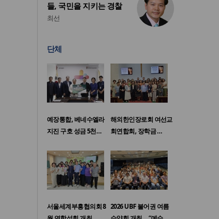
들, 국민을 지키는 경찰
최선
단체
예장통합, 베네수엘라
해외한인장로회 여선교
지진 구호 성금 5천…
회연합회, 장학금 …
서울세계부흥협의회 8
2026 UBF 불어권 여름
월 연합성회 개최
수양회 개최… “예수…