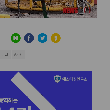
이빙벨
#
사리