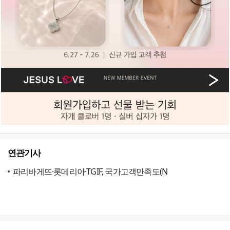
연관기사
파리바게뜨·롯데리아·TGIF, 국가고객만족도(N