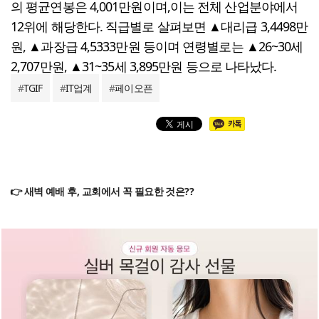
의 평균연봉은 4,001만원이며,이는 전체 산업분야에서
12위에 해당한다. 직급별로 살펴보면 ▲대리급 3,4498만
원, ▲과장급 4,5333만원 등이며 연령별로는 ▲26~30세
2,707만원, ▲31~35세 3,895만원 등으로 나타났다.
#
TGIF
#
IT업계
#
페이오픈
👉 새벽 예배 후, 교회에서 꼭 필요한 것은??