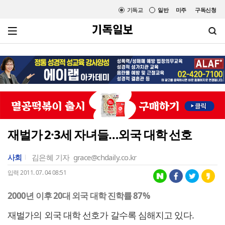
기독교
일반
미주
구독신청
재벌가 2·3세 자녀들…외국 대학 선호
사회
김은혜 기자
grace@chdaily.co.kr
입력 2011. 07. 04 08:51
2000년 이후 20대 외국 대학 진학률 87%
재벌가의 외국 대학 선호가 갈수록 심해지고 있다.