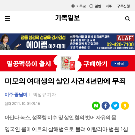
기독교
일반
미주
구독신청
미모의 여대생의 살인 사건 4년만에 무죄
미주·중남미
박성규 기자
입력 2011. 10. 04 09:16
아만다 녹스, 성폭행 미수 및 살인 혐의 벗어 자유의 몸
영국인 룸메이트의 살해범으로 몰려 이탈리아 법원 1심