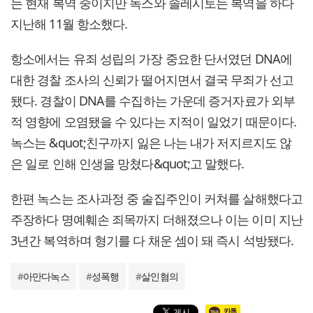
는 현재 복역 중이지만 녹스와 솔레시토는 복역을 하다
지난해 11월 항소했다.
항소에서는 유죄 성립의 가장 중요한 단서였던 DNA에
대한 경찰 조사의 신뢰가 떨어지면서 결국 무죄가 선고
됐다. 경찰이 DNA를 수집하는 가운데 증거자료가 외부
적 영향에 오염됐을 수 있다는 지적이 일었기 때문이다.
녹스는 &quot;친구까지 잃은 나는 내가 저지르지도 않
은 일로 인해 인생을 망쳤다&quot;고 말했다.
한편 녹스는 조사과정 중 술집주인이 커쳐를 살해했다고
주장하다 명예훼손 죄목까지 더해졌으나 이는 이미 지난
3년간 복역하며 형기를 다 채운 셈이 돼 즉시 석방됐다.
#
아만다녹스
#
성폭행
#
살인혐의