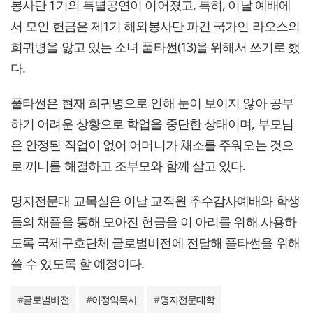
봉사단 1기의 특별공연이 이어졌고, 특히, 이날 예배에
서 모인 헌금은 제1기 해외봉사단 파견 국가인 라오스의
희귀병을 앓고 있는 소녀 풑타썬(13)을 위해서 쓰기로 했
다.
풑타썬은 현재 희귀병으로 인해 눈이 보이지 않아 공부
하기 어려운 상황으로 학업을 중단한 상태이며, 부모님
은 안정된 직업이 없어 어머니가 채소를 주워오는 것으
로 끼니를 해결하고 조부모와 함께 살고 있다.
명지전문대 교목실은 이날 교직원 추수감사예배와 학생
들의 채플을 통해 모아진 헌금을 이 아리를 위해 사용하
도록 국제구호단체 글로벌비전에 전달해 플타썬을 위해
쓸 수 있도록 할 예정이다.
#
글로벌비전
#
이정익목사
#
명지전문대학