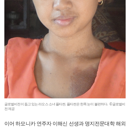
글로벌비전이 돕고 있는 라오스 소녀 플타썬. 플타썬은 한쪽 눈이 불편하다. ©글로벌비
전 제공
이어 하모니카 연주자 이해신 선생과 명지전문대학 해외