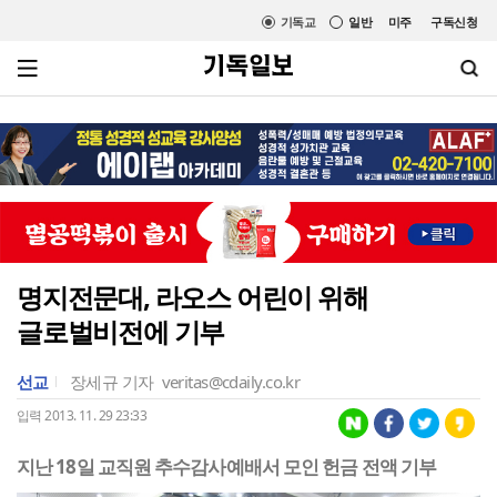
기독교
일반
미주
구독신청
명지전문대, 라오스 어린이 위해
글로벌비전에 기부
선교
장세규 기자
veritas@cdaily.co.kr
입력 2013. 11. 29 23:33
지난 18일 교직원 추수감사예배서 모인 헌금 전액 기부