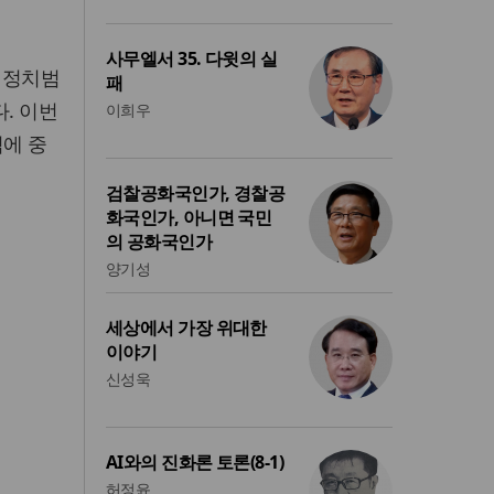
사무엘서 35. 다윗의 실
 정치범
패
. 이번
이희우
역에 중
검찰공화국인가, 경찰공
화국인가, 아니면 국민
의 공화국인가
양기성
세상에서 가장 위대한
이야기
신성욱
AI와의 진화론 토론(8-1)
허정윤