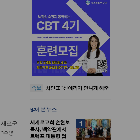
올리벳대학교, 120만 평 리버사
이드 대학 캠퍼스 영구 사용 승
세계로교회 손현보 목사, 백악
인… 장기 개발 기반 확보
관에서 트럼프 대통령 접견
한인세계선교사회(KWMF) 대
속보
표회장 이·취임식 열려
차인표 “신애라가 만나게 해준
딸이 내 인생을 바꿔”
상증세·법인세법 시행령 개정
에 해외선교 지원 ‘위기’
올리벳대학교, 120만 평 리버사
많이 본 뉴스
이드 대학 캠퍼스 영구 사용 승
세계로교회 손현보 목사, 백악
인… 장기 개발 기반 확보
관에서 트럼프 대통령 접견
세계로교회 손현보
1
 새로운
목사, 백악관에서
는 “수영
트럼프 대통령 접