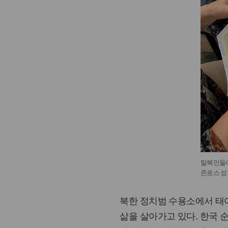
탈북민들이
존로스 성
북한 정치범 수용소에서 태
삶을 살아가고 있다. 한국 순교자의