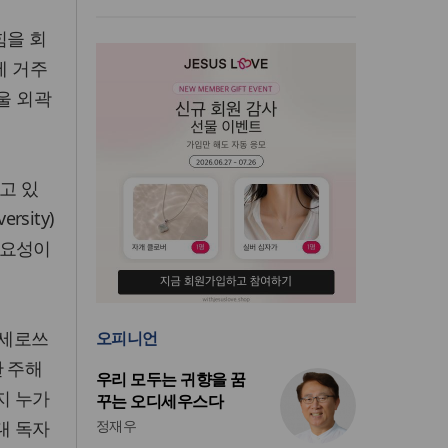
힘을 회
에 거주
울 외곽
고 있
sity)
필요성이
 세로쓰
오피니언
한 주해
우리 모두는 귀향을 꿈
지 누가
꾸는 오디세우스다
대 독자
정재우