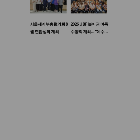
서울세계부흥협의회 8
2026 UBF 불어권 여름
월 연합성회 개최
수양회 개최… “예수…