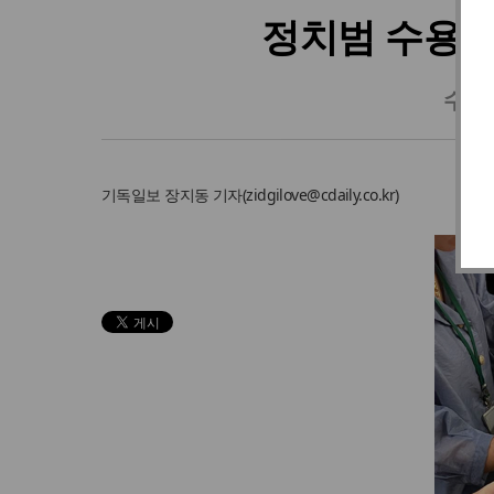
정치범 수용소
수영 
기독일보
장지동 기자
(
zidgilove@cdaily.co.kr
)