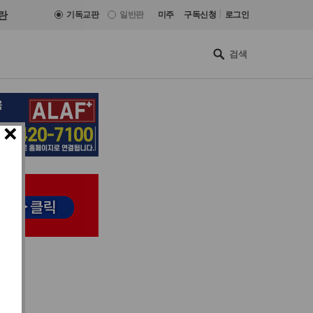
|
란
기독교판
일반판
미주
구독신청
로그인
×