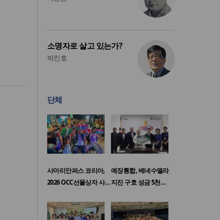
소명자로 살고 있는가?
박진호
단체
사마리안퍼스 코리아,
예장통합, 베네수엘라
2026 OCC선물상자 사…
지진 구호 성금 5천…