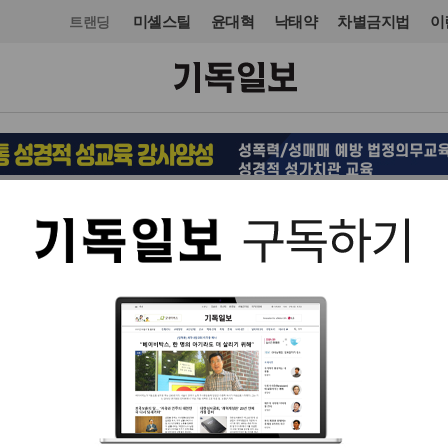
미셸스틸
윤대혁
낙태약
차별금지법
이
트랜딩
선교
입력 2025. 09. 24 21:31