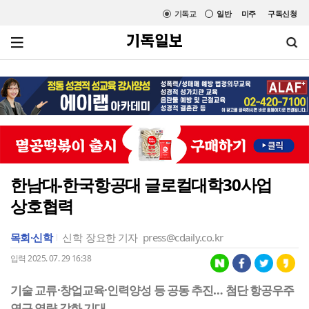
기독교
일반
미주
구독신청
한남대-한국항공대 글로컬대학30사업
상호협력
목회·신학
신학
장요한 기자
press@cdaily.co.kr
입력 2025. 07. 29 16:38
기술 교류·창업교육·인력양성 등 공동 추진… 첨단 항공우주
연구 역량 강화 기대