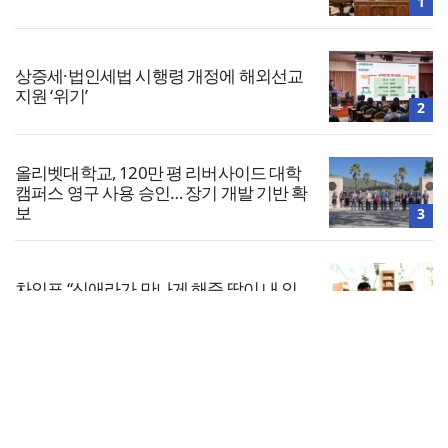
1
상증세·법인세법 시행령 개정에 해외선교
지원 ‘위기’
2
올리벳대학교, 120만 평 리버사이드 대학
캠퍼스 영구 사용 승인… 장기 개발 기반 확
보
3
차인표 “신애라가 만나게 해준 딸이 내 인
생을 바꿔”
4
전체보기
美 이민구금센터에 억류됐던 한인 목회자
석방돼
교회일반
5