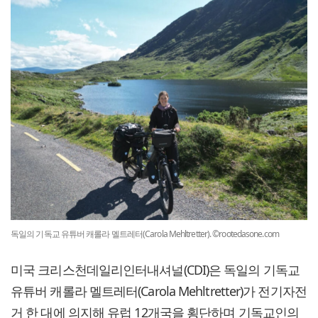
독일의 기독교 유튜버 캐롤라 멜트레터(Carola Mehltretter). ©rootedasone.com
미국 크리스천데일리인터내셔널(CDI)은 독일의 기독교
유튜버 캐롤라 멜트레터(Carola Mehltretter)가 전기자전
거 한 대에 의지해 유럽 12개국을 횡단하며 기독교인의