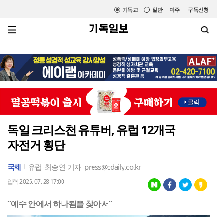
기독교
일반
미주
구독신청
독일 크리스천 유튜버, 유럽 12개국
자전거 횡단
국제
유럽
최승연 기자
press@cdaily.co.kr
입력 2025. 07. 28 17:00
“예수 안에서 하나됨을 찾아서”