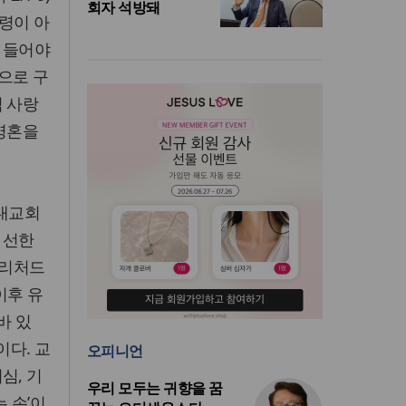
회자 석방돼
강령이 아
 들어야
’으로 구
님 사랑
 영혼을
초대교회
 선한
 리처드
이후 유
바 있
다. 교
오피니언
심, 기
우리 모두는 귀향을 꿈
 손’이