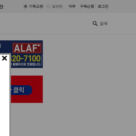
|
란
기독교판
일반판
미주
구독신청
로그인
×