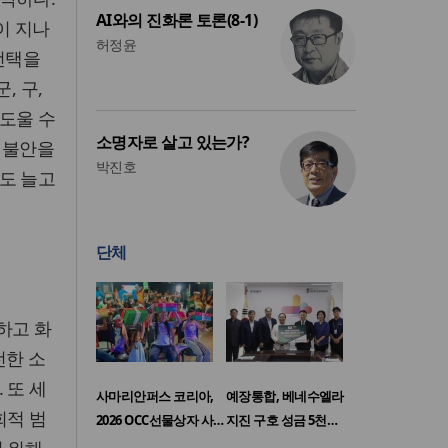
AI와의 진화론 토론(8-1)
이 지나
허정윤
선택을
, 구,
도울 수
소명자로 살고 있는가?
적 불안을
박진호
도 늘고
단체
하고 화
전한 소
 또 세
사마리안퍼스 코리아,
예장통합, 베네수엘라
회적 범
2026 OCC선물상자 사…
지진 구호 성금 5천…