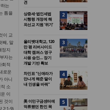
견
구하는
는 틈을
상증세·법인세법
2
시행령 개정에 해
외선교 지원 ‘위기’
것이 교
올리벳대학교, 120
3
째, 말
만 평 리버사이드
 재정지
대학 캠퍼스 영구
기부자는
사용 승인… 장기
개발 기반 확보
 사회적
 새로운
차인표 “신애라가
4
가 아니
만나게 해준 딸이
내 인생을 바꿔”
론적 소
려운 이
된 것이
美 이민구금센터에
5
억류됐던 한인 목
:1-9)