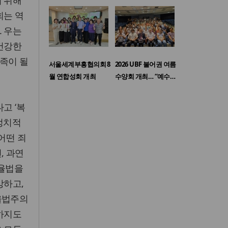
기 위해
회는 역
. 우는
 건강한
족이 될
서울세계부흥협의회 8
2026 UBF 불어권 여름
월 연합성회 개최
수양회 개최… “예수…
고 ‘복
 정치적
어떤 죄
, 과연
 율법을
망하고,
율법주의
하지도