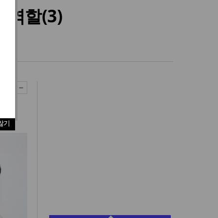
역할(3)
않기