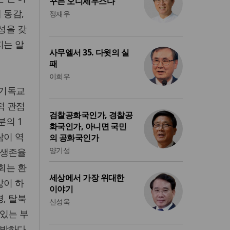
꾸는 오디세우스다
 동감,
정재우
성을 갖
지는 알
사무엘서 35. 다윗의 실
패
이희우
『기독교
적 관점
검찰공화국인가, 경찰공
분의 1
화국인가, 아니면 국민
람이 역
의 공화국인가
양기성
 생존율
회는 환
세상에서 가장 위대한
많이 하
이야기
, 탈북
신성욱
 있는 부
박하다.