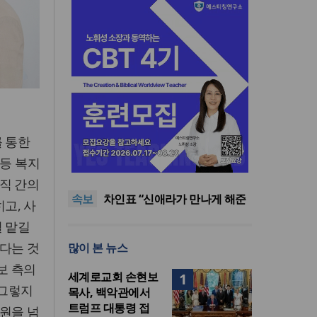
를 통한
올리벳대학교, 120만 평 리버사
 등 복지
이드 대학 캠퍼스 영구 사용 승
세계로교회 손현보 목사, 백악
인… 장기 개발 기반 확보
관에서 트럼프 대통령 접견
한인세계선교사회(KWMF) 대
직 간의
속보
표회장 이·취임식 열려
차인표 “신애라가 만나게 해준
고, 사
딸이 내 인생을 바꿔”
상증세·법인세법 시행령 개정
걸 맡길
에 해외선교 지원 ‘위기’
올리벳대학교, 120만 평 리버사
다는 것
많이 본 뉴스
이드 대학 캠퍼스 영구 사용 승
세계로교회 손현보 목사, 백악
인… 장기 개발 기반 확보
관에서 트럼프 대통령 접견
보 측의
세계로교회 손현보
1
 그렇지
목사, 백악관에서
트럼프 대통령 접
원을 넘