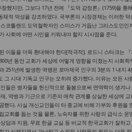
했지만, 그보다 17년 전에 『도덕 감정론』(1759)을 통해
 공동체적 덕성을 강조하였다. 국부론의 시장경제는 이러한 덕
. 스코틀랜드 도덕철학자인 스미스가 거듭난 그리스도인인
가 사회에 어떤 시민을 키워내야 할지 시사점을 준다.
된 이들을 더욱 환대해야 한다[적극적]. 로드니 스타크는 
300년 동안 교회가 세상에 어떻게 영향을 미쳤는지 사회학
년과 251년에 발생한 역병은 로마제국 인구의 3분의 1 내지 4
 그 시대 기독교 인구는 오히려 증가했다. 이유는 모든 사
독교인들은 병자들을 헌신적으로 돌봄으로써 면역력이 생겨나
화재, 역병과 기근으로 기존의 애착 관계를 상실한 세상에 교
공했다. 사실 개신교인들이 타 종교에 비해 기부와 후원을 
립교회를 돕는 것을 물론, 노숙자를 위한 사랑의 급식소 운영
률상담과 지원, 무료 한글 교실 등 비교적 한국교회가 잘하고
극화가 심해지면서 가난하고 소외된 사람들의 필요는 더욱 절