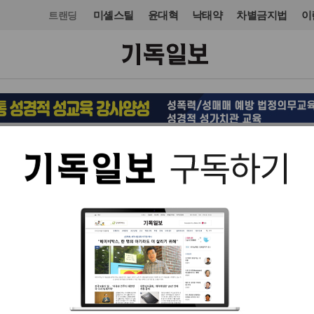
미셸스틸
윤대혁
낙태약
차별금지법
이
트랜딩
오피니언·칼럼
칼럼
입력 2025. 07. 11 06:59