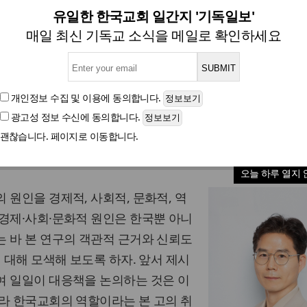
회의 양극화 원인과 한국교회의 
유일한 한국교회 일간지 '기독일보'
매일 최신 기독교 소식을 메일로 확인하세요
황경철 박사(CCC / 국제복음과공공신학연구소장)
개인정보 수집 및 이용
에 동의합니다.
광고성 정보 수신
에 동의합니다.
글자크기
괜찮습니다. 페이지로 이동합니다.
 역할
오늘 하루 열지 
 원인을 경제적, 사회적, 문화적, 역
경제·사회·문화적 원인은 한국뿐 아니
 바 본 연구의 객관적 근거와 신뢰도
 대해 모색해 보도록 하자. 앞서 제시
여 일일이 대응책을 논의하는 것은 이
라 한국교회의 역할이라는 본 고의 취