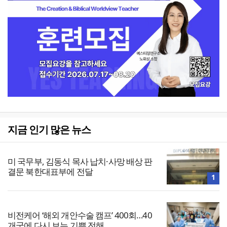
지금 인기 많은 뉴스
미 국무부, 김동식 목사 납치·사망 배상 판
결문 북한대표부에 전달
1
비전케어 ‘해외 개안수술 캠프’ 400회…40
개국에 다시 보는 기쁨 전해