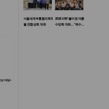
서울세계부흥협의회 8
2026 UBF 불어권 여름
월 연합성회 개최
수양회 개최… “예수…
보 마당>