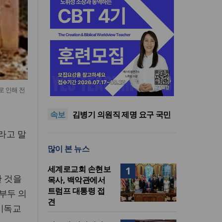
기감 이대위, 감신대 도서관에
로 인해 전
퀴어서적 ‘별도 부스’ 마련 조치
2026년 상반기 탈북민 입국 63
명… 전년 동기 대비 34.4% 감
오픈AI, 차세대 AI 모델 ‘아스트
속보
소
라’ 일부 활동 중단… “중대한 사
김병기 의원직 제명 요구 국민
이버 공격 역량 배제 못해”
동의청원… 13개 비위 의혹 경
오세훈, 용산공원 아파트 건설
라고 말
찰 수사 11개월째
관측에 재차 반대… “미래세대
기감 이대위, 감신대 도서관에
많이 본 뉴스
위한 국가적 자산”
퀴어서적 ‘별도 부스’ 마련 조치
2026년 상반기 탈북민 입국 63
명… 전년 동기 대비 34.4% 감
세계로교회 손현보
1
소
한 것을
목사, 백악관에서
트럼프 대통령 접
아부두 의
견
 기독교