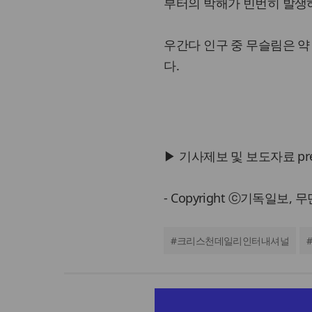
부터의 박해가 빈번히 발생
우간다 인구 중 무슬림은 약
다.
▶ 기사제보 및 보도자료 press@
- Copyright ⓒ기독일보,
#
크리스천데일리인터내셔널
#