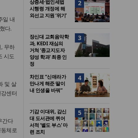
상증세·법인세법
2
시행령 개정에 해
외선교 지원 ‘위기’
주일 내
혔다.
장신대 교회음악학
3
과, KEDI 재심의
, 무하
거쳐 ‘종교지도자
조 시도
양성 학과’ 최종 인
정
차인표 “신애라가
4
화 및 살
만나게 해준 딸이
내 인생을 바꿔”
건강센터
기감 이대위, 감신
5
대 도서관에 퀴어
 우간다
서적 ‘별도 부스’ 마
공동체로
련 조치