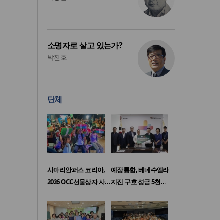
소명자로 살고 있는가?
박진호
단체
사마리안퍼스 코리아,
예장통합, 베네수엘라
2026 OCC선물상자 사…
지진 구호 성금 5천…