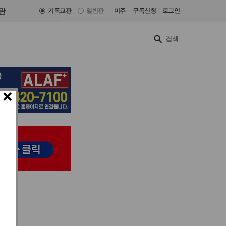
|
란
기독교판
일반판
미주
구독신청
로그인
×