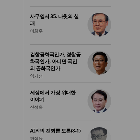
사무엘서 35. 다윗의 실
패
이희우
검찰공화국인가, 경찰공
화국인가, 아니면 국민
의 공화국인가
양기성
세상에서 가장 위대한
이야기
신성욱
AI와의 진화론 토론(8-1)
허정윤