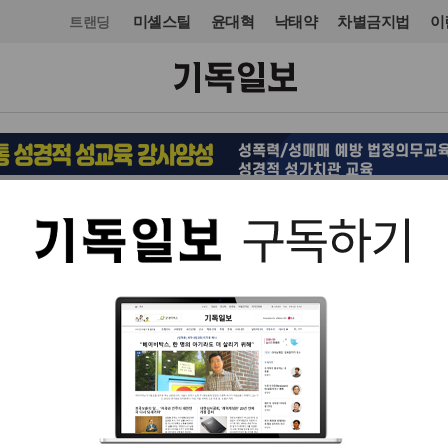
미셸스틸
윤대혁
낙태약
차별금지법
이
트랜딩
국제
중동·아프리카
입력 2025. 01. 08 07:09