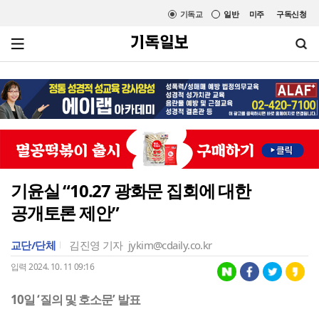
기독교
일반
미주
구독신청
기윤실 “10.27 광화문 집회에 대한
공개토론 제안”
교단/단체
김진영 기자
jykim@cdaily.co.kr
입력 2024. 10. 11 09:16
10일 ‘질의 및 호소문’ 발표