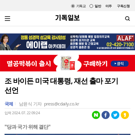
기독교
일반
미주
구독신청
조 바이든 미국 대통령, 재선 출마 포기
선언
국제
남윤식 기자
press@cdaily.co.kr
입력 2024. 07. 22 09:24
"당과 국가 위해 결단"