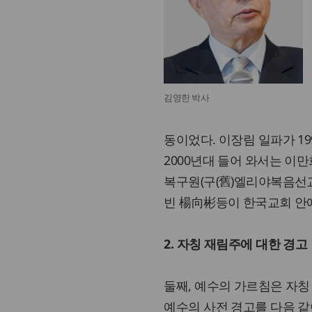
김영한 박사
동이었다. 이장림 일파가 19
2000년대 들어 와서는 이
복구원(구(舊)엘리야복음선교
빈 楊向彬등이 한국교회 안
2. 자칭 재림주에 대한 경고
둘째, 예수의 가르침은 자칭
예수의 사전 경고를 다음 같