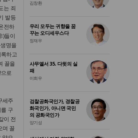
김창환
도는 죄
기 발등
 온전하
우리 모두는 귀향을 꿈
꾸는 오디세우스다
非)들이
정재우
그 생명을
기록하고
며 꼴을
사무엘서 35. 다윗의 실
패
양으로
이희우
구세주
검찰공화국인가, 경찰공
화국인가, 아니면 국민
리를 구
의 공화국인가
음같이 전
양기성
오며 꼴
은 양으