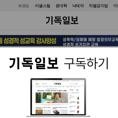
미셸스틸
윤대혁
낙태약
차별금지법
이
트랜딩
오피니언·칼럼
기고
입력 2024. 06. 12 09:30