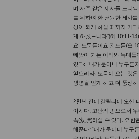
며 자주 같은 제사를 드리되
를 위하여 한 영원한 제사를
상이 되게 하실 때까지 기다
게 하셨느니라”(히 10:11
요, 도둑들이요 강도들(요 1
빼앗아 가는 이리와 늑대들
있다: "내가 문이니 누구든
얻으리라. 도둑이 오는 것
생명을 얻게 하고 더 풍성히 얻
2천년 전에 갈릴리에 오신
이시다. 고난의 종으로서 우
속(救贖)하실 수 있다. 요한은
해준다: “내가 문이니 누구
을 얻으리라. 도둑이 오는 