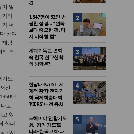
견
들이 일
 삼가라
1,347명이 32만 번
2
펼친 성경… “완독
내가 너
보다 중요한 것, 다
다 하여
시 시작할 힘”
면 재림
세계기독교 변화
3
어떤 특
속 한국 선교신학
의 방향은?
경기도
한남대·KAIST, 세
4
자서전
계적 광자·전자기
950년
학 국제학술대회
‘PIERS’ 대전 유치
운다고
지고 있
느헤미야 연합기도
5
써 실패
회, ‘왕의 기도’로
나라·한국교회·다
)복귀시