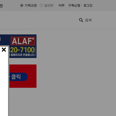
|
란
기독교판
일반판
미주
구독신청
로그인
×