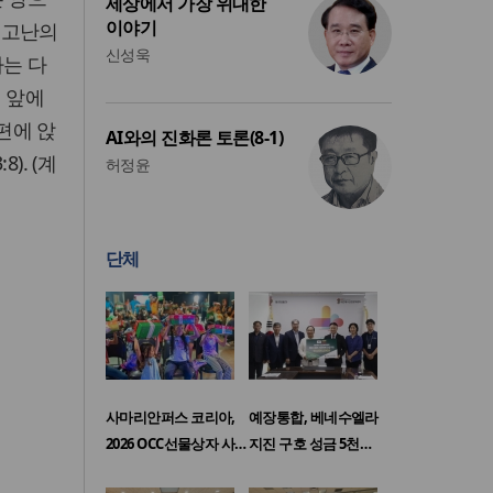
세상에서 가장 위대한
이야기
이 고난의
신성욱
자는 다
 앞에
편에 앉
AI와의 진화론 토론(8-1)
). (계
허정윤
단체
사마리안퍼스 코리아,
예장통합, 베네수엘라
2026 OCC선물상자 사…
지진 구호 성금 5천…