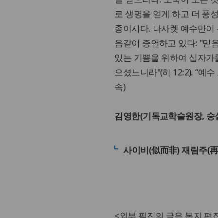
로 생명을 얻게 하고 더 풍성히
종이시다. 나사렛 예수만이 
음같이 증언하고 있다: "믿
있는 기쁨을 위하여 십자가
으셨느니라"(히 12:2). “
속)
김영한(기독교학술원장, 숭
사이비(似而非) 재림주(再
<외부 필진의 글은 본지 편집