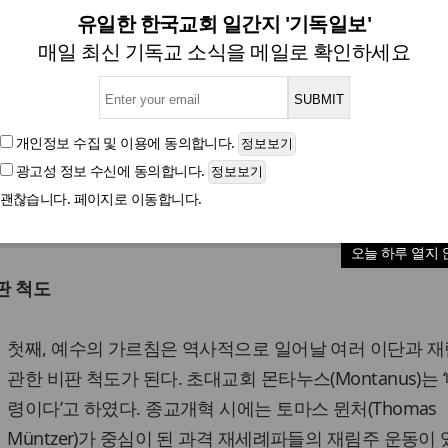
재림주(再臨主)에 관한 나사렛
유일한 한국교회 일간지 '기독일보'
매일 최신 기독교 소식을 메일로 확인하세요
역사적 예수 논구 시리즈
개인정보 수집 및 이용
에 동의합니다.
광고성 정보 수신
에 동의합니다.
글자크기
괜찮습니다. 페이지로 이동합니다.
나사렛 예수의 경고가 오늘날 주는 교훈
오늘 하루 열지 
판 척도
첫째, 예수의 가르침은 역사적으로 일어날 여러 이단과 
관한 비판 척도가 된다. 초대교회 몬타누스(Montanus)는 
령이다’고 하였다. 종교개혁 시에는 토마스 뮌처(Thomas
Müntzer)가 중심이 된 과격 재세례파들의 재림주 운동이 