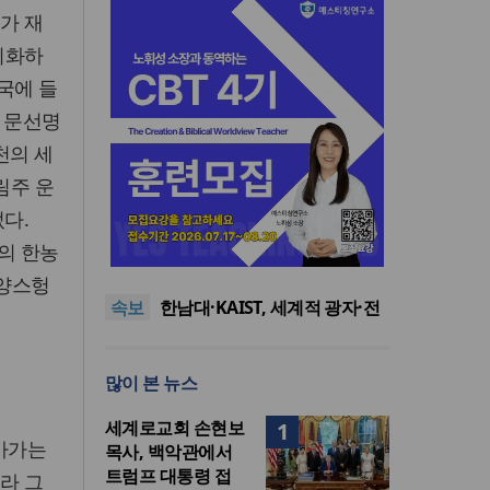
수가 재
리화하
국에 들
대 문선명
천의 세
림주 운
다.
느헤미야 연합기도회, ‘왕의 기
의 한농
도’로 나라·한국교회·다음세대
세기총 “자유를 지키며 하나 된
위해 합심
희망의 미래를 향하여”
한동대 RISE사업단, 포항 죽도
 양스헝
속보
시장 담은 로컬 매거진 ‘포항집’
한남대·KAIST, 세계적 광자·전
발간
자기학 국제학술대회 ‘PIERS’
세계기독교 변화 속 한국 선교
대전 유치
신학의 방향은?
느헤미야 연합기도회, ‘왕의 기
많이 본 뉴스
도’로 나라·한국교회·다음세대
세기총 “자유를 지키며 하나 된
위해 합심
희망의 미래를 향하여”
세계로교회 손현보
1
 마가는
목사, 백악관에서
트럼프 대통령 접
라 그