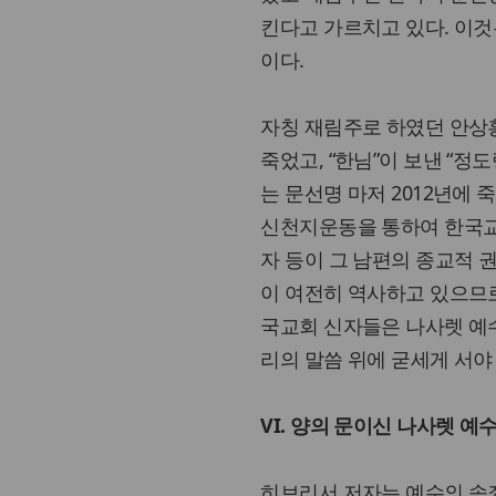
킨다고 가르치고 있다. 이
이다.
자칭 재림주로 하였던 안상홍
죽었고, “한님”이 보낸 “정
는 문선명 마저 2012년에
신천지운동을 통하여 한국교
자 등이 그 남편의 종교적 
이 여전히 역사하고 있으므로
국교회 신자들은 나사렛 예수
리의 말씀 위에 굳세게 서야
VI. 양의 문이신 나사렛 예
히브리서 저자는 예수의 속죄