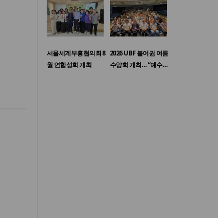
서울세계부흥협의회 8
2026 UBF 불어권 여름
월 연합성회 개최
수양회 개최… “예수…