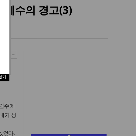
 예수의 경고(3)
않기
재림주에
‘내가 성
있었다.