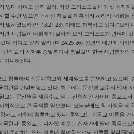
기 있다 하여도 믿지 말라. 거짓 그리스도들과 거짓 선지자
 할 수만 있으면 택하신 자들을 미혹하려 하리라. 너희는
말하였노라”(막 13:21-23). 마태도 기록하고 있다: “보라 
그러면 사람들이 너희에게 말하되 보라 그리스도가 광야에 있
다 하여도 믿지 말라"(마 24:25-26). 성경의 예언에 의하
의 안식교의 시한부 종말론이나 통일교의 한국 재림론처럼 
지 아니하신다.
로 침투하여 선문대학교와 세계일보를 운영하고 있으며, 
국회관을 건설해놓고 있다. 최근에는 문선명 교주의 90세 
일교는 문선명을 재림주로 믿는 전형적인 사이비 종교로서 1
 사회적으로 큰 물의를 일으켰다. 오늘날에도 참 가정을 세
 형태로 사회에 침투하고 있다. 통일교는 기독교 이름을 가
왜곡한다. 통일교는 나사렛 예수는 십자가에 달려 죽음으로
명이 주례하는 집단 결혼에 참여함으로써 인류를 탕감(蕩減