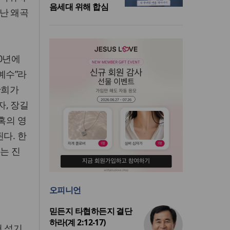
음세대 위해 합심
난 왜곡
0년에
예수”라
만희가
, 장길
혹의 영
다. 한
는 진
오피니언
믿든지 타협하든지 결단
하라(계 2:12-17)
서 섬기