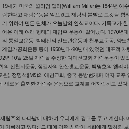
19세기 미국의 윌리엄 밀러(William Miller)는 1844년 예
림한다고 재림운동을 일으켰고 재림의 불발로 그것을 합
기 위하여 만든 단체가 오늘날의 안식교이다. 기독교가 한
어온 이래 여러 형태의 재림주 운동이 일어났다. 1970년
의 통일교운동, 박태선의 전도관운동과 천부교운동, 양도
계일가공회운동 등이 1950년대-90년대 있었던 대표적 재
92년 10월 28일 재림을 주장한 다미선교회 재림운동이 있었
만희의 신천지운동, 장길자의 안산홍교운동, 박명호의 엘리야
원), 정명석(JMS)의 애천교회, 중국 동방번개파 여자 교주
에 새로운 출현한 재림주 운동으로 교계를 어지럽히고 있다.
 재림주의 나타남에 대하여 우리에게 경고를 주고 계신다.
이 기록하고 있다: “그 때에 어떤 사람이 너희에게 말하되 보