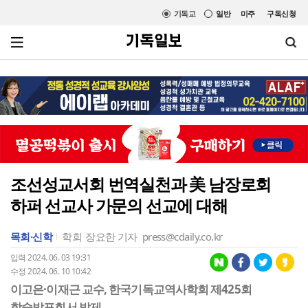
기독교
일반
미주
구독신청
조선성교서회 번역실천과 美 남장로회
하퍼 선교사 가문의 선교에 대해
목회·신학
학회
장요한 기자
press@cdaily.co.kr
입력 2024. 06. 03 19:31
수정 2024. 06. 10 10:42
이고은·이재근 교수, 한국기독교역사학회 제425회
학술발표회서 발제