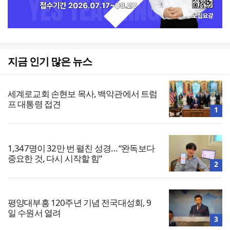
지금 인기 많은 뉴스
세계로교회 손현보 목사, 백악관에서 트럼
프 대통령 접견
1
1,347명이 32만 번 펼친 성경… “완독보다
중요한 것, 다시 시작할 힘”
2
평양대부흥 120주년 기념 전국대성회, 9
일 수원서 열려
3