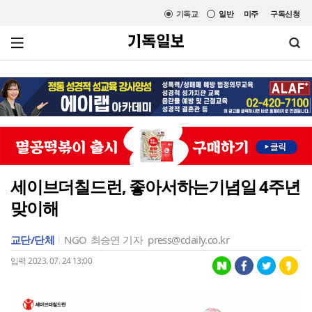
기독교
일반
미주
구독신청
세이브더칠드런, 좋아서하는기념일 4주년
맞이해
교단/단체
NGO
최승연 기자
press@cdaily.co.kr
입력 2023. 07. 24 13:00