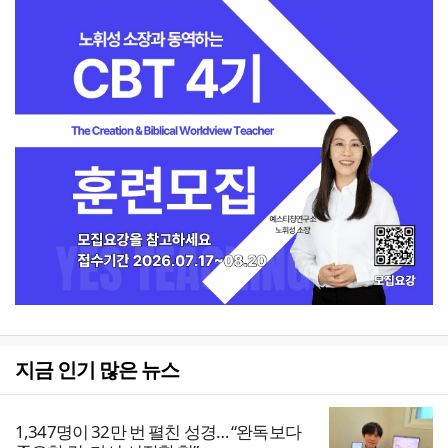
지금 인기 많은 뉴스
1,347명이 32만 번 펼친 성경… “완독보다