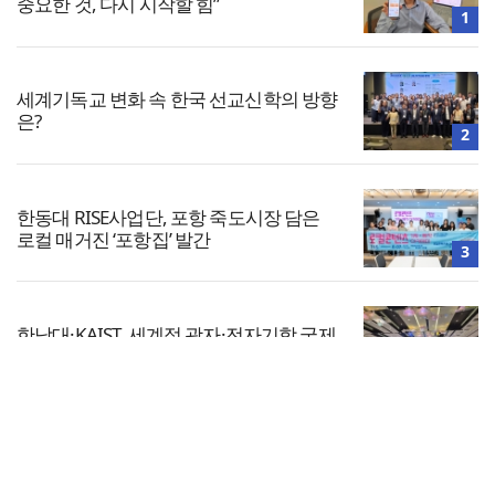
중요한 것, 다시 시작할 힘”
1
세계기독교 변화 속 한국 선교신학의 방향
은?
2
한동대 RISE사업단, 포항 죽도시장 담은
로컬 매거진 ‘포항집’ 발간
3
한남대·KAIST, 세계적 광자·전자기학 국제
학술대회 ‘PIERS’ 대전 유치
4
전체보기
소셜 미디어 시대, 그리스도인이 지켜야
할 품격
교회일반
5