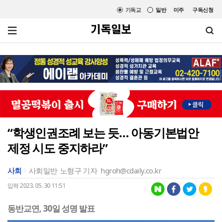
기독교
일반
미주
구독신청
“학생인권조례 보는 듯… 아동기본법안
제정 시도 중지하라”
사회
사회일반
노형구 기자
hgroh@cdaily.co.kr
입력 2023. 05. 30 11:51
동반교연, 30일 성명 발표