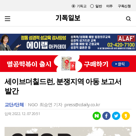
기독교
일반
미주
구독신청
세이브더칠드런, 분쟁지역 아동 보고서
발간
교단/단체
NGO
최승연 기자
press@cdaily.co.kr
입력 2022. 12. 07 20:51