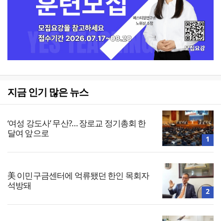
지금 인기 많은 뉴스
‘여성 강도사’ 무산?… 장로교 정기총회 한
달여 앞으로
1
美 이민구금센터에 억류됐던 한인 목회자
석방돼
2