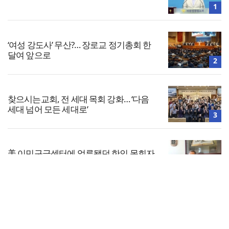
1
‘여성 강도사’ 무산?… 장로교 정기총회 한
달여 앞으로
2
찾으시는교회, 전 세대 목회 강화… ‘다음
세대 넘어 모든 세대로’
3
美 이민구금센터에 억류됐던 한인 목회자
석방돼
4
전체보기
한국교회 국가기도 네트워크, ‘느헤미야
연합기도회’ 시작
교회일반
5