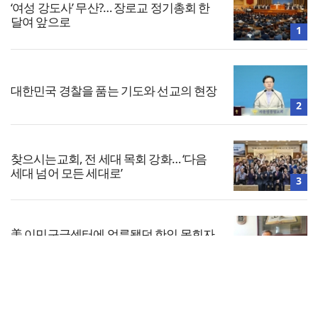
‘여성 강도사’ 무산?… 장로교 정기총회 한
달여 앞으로
1
대한민국 경찰을 품는 기도와 선교의 현장
2
찾으시는교회, 전 세대 목회 강화… ‘다음
세대 넘어 모든 세대로’
3
美 이민구금센터에 억류됐던 한인 목회자
석방돼
4
전체보기
한국교회 국가기도 네트워크, ‘느헤미야