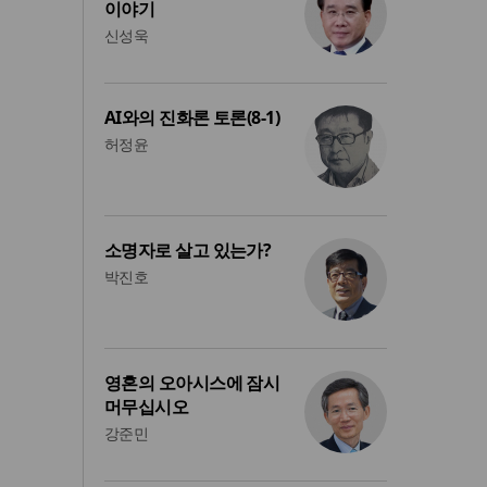
이야기
신성욱
AI와의 진화론 토론(8-1)
허정윤
소명자로 살고 있는가?
박진호
영혼의 오아시스에 잠시
머무십시오
강준민