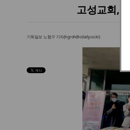
고성교회, 
기독일보
노형구 기자
(
hgroh@cdaily.co.kr
)