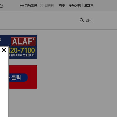
|
란
기독교판
일반판
미주
구독신청
로그인
×