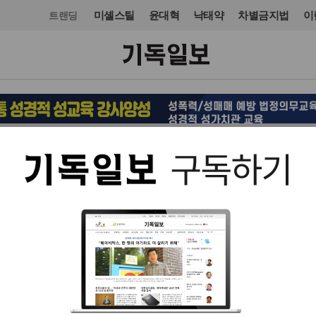
미셸스틸
윤대혁
낙태약
차별금지법
이
트랜딩
교회일반
입력 2021. 11. 22 10:53