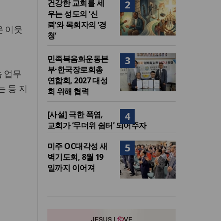
건강한 교회를 세
2
우는 성도의 ‘신
뢰’와 목회자의 ‘경
운 이웃
청’
민족복음화운동본
3
부·한국장로회총
눔 업무
연합회, 2027 대성
 등 지
회 위해 협력
[사설] 극한 폭염,
4
교회가 ‘무더위 쉼터’ 되어주자
미주 OC대각성 새
5
벽기도회, 8월 19
일까지 이어져