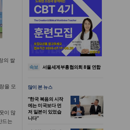
“한국 복음의 시작에는 미국보
다 먼저 일본이 있었습니다”
“기도로 시작한 스틸 美 대사,
랑의 쌀
한미동맹의 가교 되어주길”
한기연 “전쟁을 부르는 정책을
속보
중단하라”
서울세계부흥협의회 8월 연합
성회 개최
민족복음화운동본부·한국장로
회총연합회, 2027 대성회 위해
“한국 복음의 시작에는 미국보
랑을 모
많이 본 뉴스
협력
다 먼저 일본이 있었습니다”
“기도로 시작한 스틸 美 대사,
한미동맹의 가교 되어주길”
“한국 복음의 시작
1
에는 미국보다 먼
저 일본이 있었습
웃이 많
니다”
 만드는