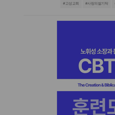
#
고성교회
#
사랑의쌀기탁