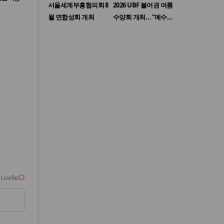
서울세계부흥협의회 8
2026 UBF 불어권 여름
월 연합성회 개최
수양회 개최… “예수…