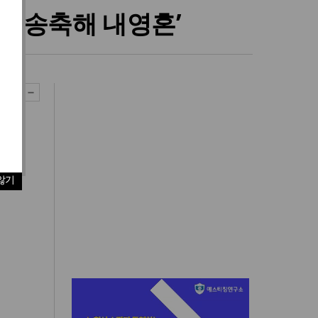
L.1 송축해 내영혼’
않기