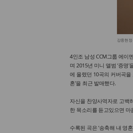
강중현 정규 
4인조 남성 CCM그룹 에
며 2015년 미니 앨범 ‘증
에 올렸던 10곡의 커버곡을 모
혼’을 최근 발매했다.
자신을 찬양사역자로 고백하
한 목소리를 듣고있으면 마
수록된 곡은 ‘송축해 내 영혼’