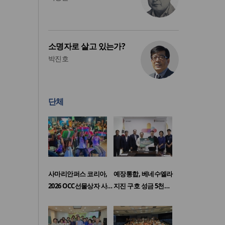
소명자로 살고 있는가?
박진호
단체
사마리안퍼스 코리아,
예장통합, 베네수엘라
2026 OCC선물상자 사…
지진 구호 성금 5천…