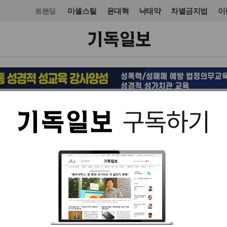
미셸스틸
윤대혁
낙태약
차별금지법
이
트랜딩
문화
영화·음악
입력 2021. 07. 05 15:23