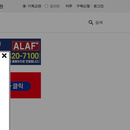
|
란
기독교판
일반판
미주
구독신청
로그인
×