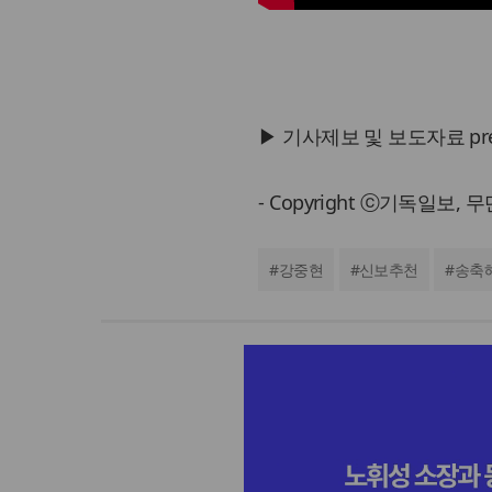
▶ 기사제보 및 보도자료 press@
- Copyright ⓒ기독일보,
#
강중현
#
신보추천
#
송축