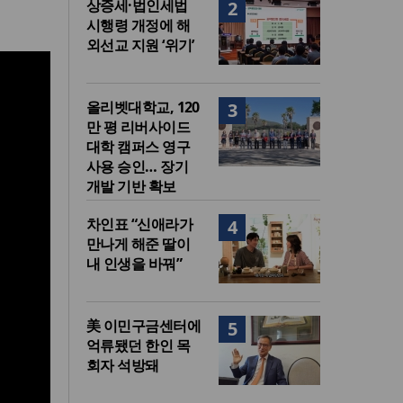
상증세·법인세법
2
시행령 개정에 해
외선교 지원 ‘위기’
올리벳대학교, 120
3
만 평 리버사이드
대학 캠퍼스 영구
사용 승인… 장기
개발 기반 확보
차인표 “신애라가
4
만나게 해준 딸이
내 인생을 바꿔”
美 이민구금센터에
5
억류됐던 한인 목
회자 석방돼