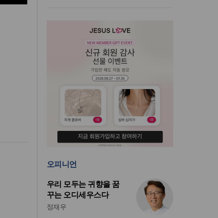
오피니언
우리 모두는 귀향을 꿈
꾸는 오디세우스다
정재우