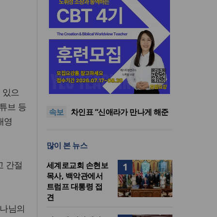
올리벳대학교, 120만 평 리버사
이드 대학 캠퍼스 영구 사용 승
세계로교회 손현보 목사, 백악
 있으
인… 장기 개발 기반 확보
관에서 트럼프 대통령 접견
한인세계선교사회(KWMF) 대
유튜브 등
속보
표회장 이·취임식 열려
차인표 “신애라가 만나게 해준
 내영
딸이 내 인생을 바꿔”
상증세·법인세법 시행령 개정
에 해외선교 지원 ‘위기’
올리벳대학교, 120만 평 리버사
많이 본 뉴스
이드 대학 캠퍼스 영구 사용 승
세계로교회 손현보 목사, 백악
인… 장기 개발 기반 확보
관에서 트럼프 대통령 접견
고 간절
세계로교회 손현보
1
목사, 백악관에서
트럼프 대통령 접
견
‘하나님의