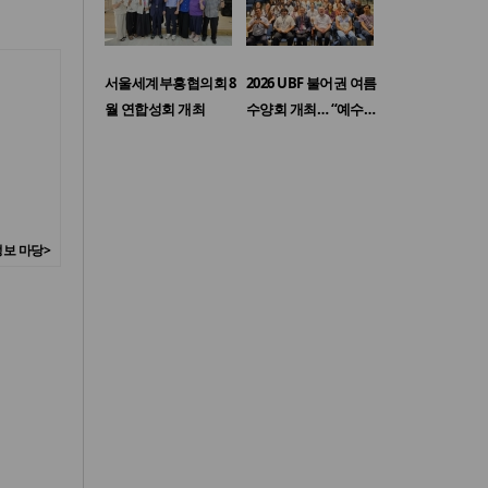
서울세계부흥협의회 8
2026 UBF 불어권 여름
월 연합성회 개최
수양회 개최… “예수…
보 마당>