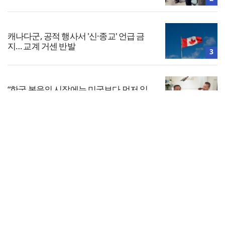
캐나다군, 공적 행사서 '신·종교' 언급 금
지… 교계 거센 반발
3
“한국 복음의 시작에는 미국보다 먼저 일
본이 있었습니다”
4
전체보기
“기도로 시작한 스틸 美 대사, 한미동맹의
가교 되어주길”
교회일반
5
교회
교회언론
회사소개
개인정보처리방침
PC버전
COPYRIGHT © 기독일보 ALL RIGHT RESERVED
인터뷰