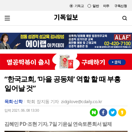
기독교
일반
미주
구독신청
“한국교회, ‘마을 공동체’ 역할 할 때 부흥
일어날 것”
목회·신학
학회
장지동 기자
zidgilove@cdaily.co.kr
입력 2021. 06. 08 13:30
김혜민 PD·조현 기자, 7일 기윤실 연속토론회서 발제