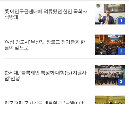
美 이민구금센터에 억류됐던 한인 목회자
석방돼
1
‘여성 강도사’ 무산?… 장로교 정기총회 한
달여 앞으로
2
한세대, ‘블록체인 특성화 대학(원) 지원사
업’ 선정
3
한국교회 국가기도 네트워크, ‘느헤미야
연합기도회’ 시작
4
전체보기