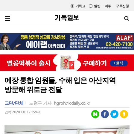
기독교
일반
미주
구독신청
예장 통합 임원들, 수해 입은 아산지역
방문해 위로금 전달
교단/단체
노형구 기자
hgroh@cdaily.co.kr
입력 2020. 08. 12 15:49