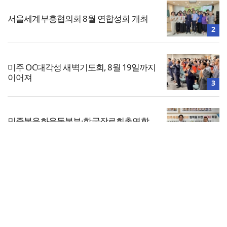
서울세계부흥협의회 8월 연합성회 개최
2
미주 OC대각성 새벽기도회, 8월 19일까지
이어져
3
민족복음화운동본부·한국장로회총연합
회, 2027 대성회 위해 협력
4
전체보기
한기연 “전쟁을 부르는 정책을 중단하라”
교회일반
5
교회
교회언론