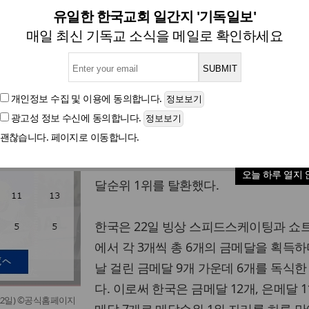
금메달 6개 무더기 수확…종합 
유일한 한국교회 일간지 '기독일보'
매일 최신 기독교 소식을 메일로 확인하세요
글자크기
개인정보 수집 및 이용
에 동의합니다.
광고성 정보 수신
에 동의합니다.
[기독일보=스포츠] 일본에서 열리고 있는
괜찮습니다. 페이지로 이동합니다.
삿포로 동계아시안게임에서 우리 선수단이
일 하루에만 금메달 6개를 수확하면 국가
오늘 하루 열지 
달순위 1위를 탈환했다.
한국은 22일 빙상 스피드스케이팅과 쇼
에서 각 3개씩 총 6개의 금메달을 획득하
날 걸린 금메달 9개 가운데 6개를 독식한
다. 이로써 한국은 금메달 12개, 은메달 1
22일) ©공식홈페이지