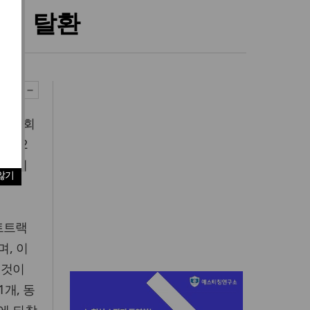
1위 탈환
 제8회
 22
별 메
않기
트트랙
며, 이
 것이
1개, 동