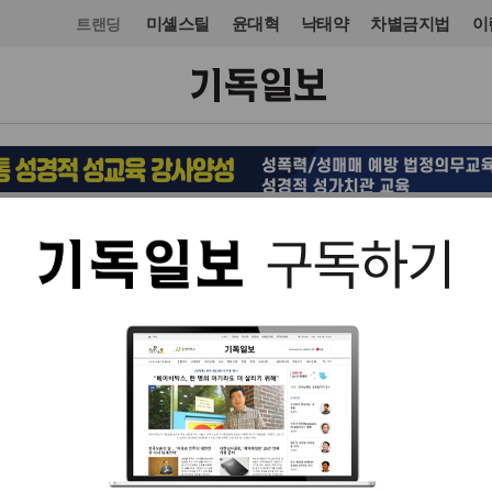
미셸스틸
윤대혁
낙태약
차별금지법
이
트랜딩
문화
스포츠
입력 2017. 02. 23 00:25