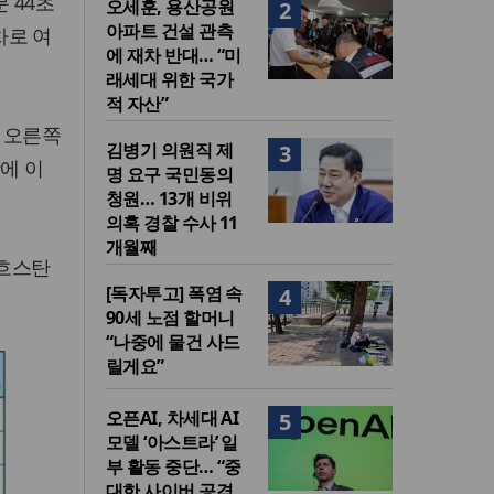
 44초
오세훈, 용산공원
2
아파트 건설 관측
차로 여
에 재차 반대… “미
래세대 위한 국가
적 자산”
 오른쪽
김병기 의원직 제
3
에 이
명 요구 국민동의
청원… 13개 비위
의혹 경찰 수사 11
개월째
자흐스탄
[독자투고] 폭염 속
4
90세 노점 할머니
“나중에 물건 사드
릴게요”
오픈AI, 차세대 AI
5
모델 ‘아스트라’ 일
부 활동 중단… “중
대한 사이버 공격