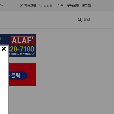
|
란
기독교판
일반판
미주
구독신청
로그인
×