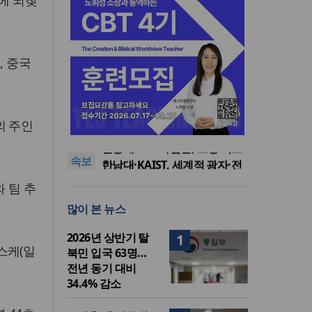
에 되찾
, 중국
느헤미야 연합기도회, ‘왕의 기
의 주인
도’로 나라·한국교회·다음세대
세기총 “자유를 지키며 하나 된
위해 합심
희망의 미래를 향하여”
한동대 RISE사업단, 포항 죽도
속보
시장 담은 로컬 매거진 ‘포항집’
한남대·KAIST, 세계적 광자·전
발간
자기학 국제학술대회 ‘PIERS’
세계기독교 변화 속 한국 선교
 팀 추
대전 유치
신학의 방향은?
느헤미야 연합기도회, ‘왕의 기
많이 본 뉴스
도’로 나라·한국교회·다음세대
세기총 “자유를 지키며 하나 된
위해 합심
희망의 미래를 향하여”
2026년 상반기 탈
1
료스케(일
북민 입국 63명…
전년 동기 대비
34.4% 감소