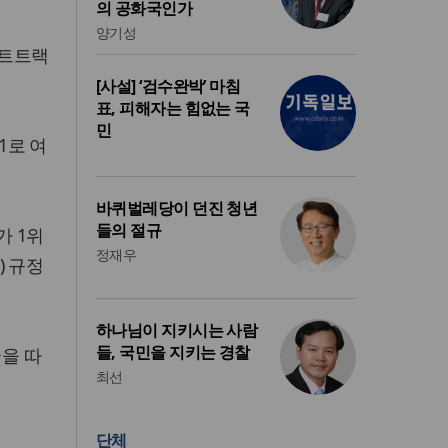
의 공화국인가
양기성
쇼트트랙
[사설] ‘검수완박’ 마침
표, 피해자는 힘없는 국
민
1로 여
바퀴벌레당이 던진 청년
들의 절규
가 1위
정재우
) 규정
하나님이 지키시는 사람
들, 국민을 지키는 경찰
국을 따
최선
단체