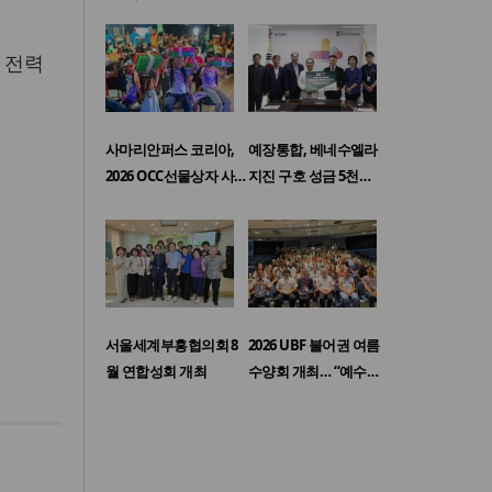
 전력
사마리안퍼스 코리아,
예장통합, 베네수엘라
2026 OCC선물상자 사…
지진 구호 성금 5천…
서울세계부흥협의회 8
2026 UBF 불어권 여름
월 연합성회 개최
수양회 개최… “예수…