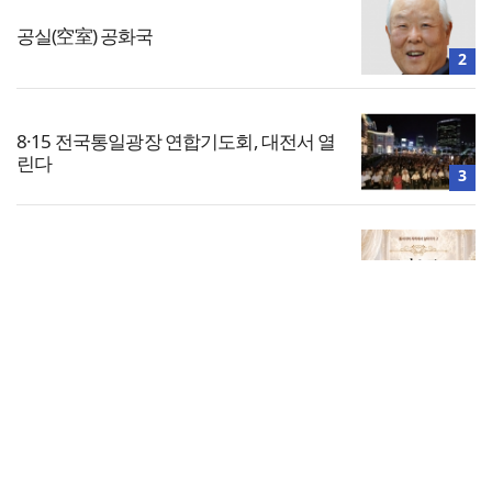
공실(空室) 공화국
2
8·15 전국통일광장 연합기도회, 대전서 열
린다
3
[신간] 그리스도의 명품 신부 되기
4
전체보기
브리스길라 부부의 신앙(2)
교회일반
5
교회
교회언론