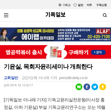
기독교
일반
미주
구독신청
기윤실, 목회자윤리세미나 개최한다
교회일반
교단/단체
이나래 기자
press@cdaily.co.kr
입력 2016. 10. 13 22:17
[기독일보 이나래 기자] 기독교윤리실천운동(이사장 홍
정길, 이하 기윤실) 부설 기독교윤리연구소는 오는 10월