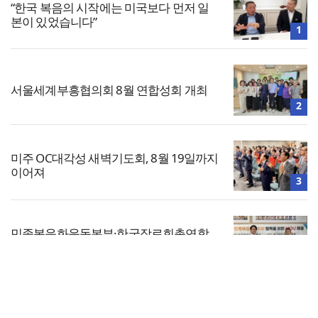
“한국 복음의 시작에는 미국보다 먼저 일
본이 있었습니다”
1
서울세계부흥협의회 8월 연합성회 개최
2
미주 OC대각성 새벽기도회, 8월 19일까지
이어져
3
민족복음화운동본부·한국장로회총연합
회, 2027 대성회 위해 협력
4
전체보기
한기연 “전쟁을 부르는 정책을 중단하라”