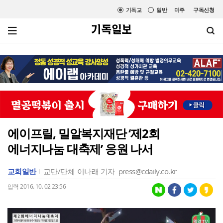
기독교
일반
미주
구독신청
에이프릴, 밀알복지재단 ‘제2회
에너지나눔 대축제’ 응원 나서
교회일반
교단/단체
이나래 기자
press@cdaily.co.kr
입력 2016. 10. 02 23:56