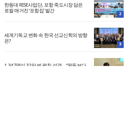
한동대 RISE사업단, 포항 죽도시장 담은
로컬 매거진 ‘포항집’ 발간
2
세계기독교 변화 속 한국 선교신학의 방향
은?
3
1,347명이 32만 번 펼친 성경… “완독보다
중요한 것, 다시 시작할 힘”
4
전체보기
한남대·KAIST, 세계적 광자·전자기학 국제
학술대회 ‘PIERS’ 대전 유치
교회일반
5
교회
교회언론
회사소개
개인정보처리방침
PC버전