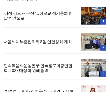
‘여성 강도사’ 무산?… 장로교 정기총회 한
달여 앞으로
1
서울세계부흥협의회 8월 연합성회 개최
2
민족복음화운동본부·한국장로회총연합
회, 2027 대성회 위해 협력
3
“기도로 시작한 스틸 美 대사, 한미동맹의
가교 되어주길”
4
전체보기