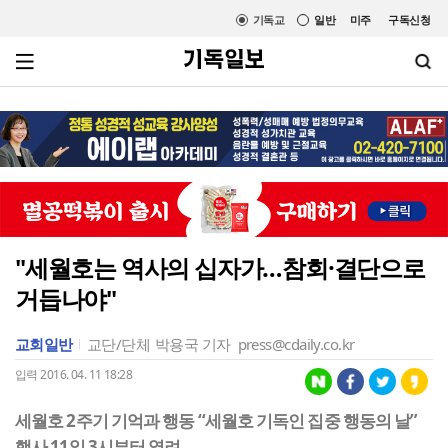
기독교
일반
미주
구독신청
"세월호는 역사의 십자가…참회·결단으로
거듭나야"
교회일반
교단/단체
박용국 기자
press@cdaily.co.kr
입력 2016. 04. 11 18:28
세월호 2주기 기억과 행동 “세월호 기독인 집중 행동의 날”
행사 11일 3시부터 열려